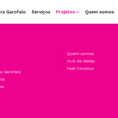
ra Garofalo
Serviços
Projetos
Quem somos
Quem somos
Hub de ideias
Fale Conosco
a Garofalo
ços
os